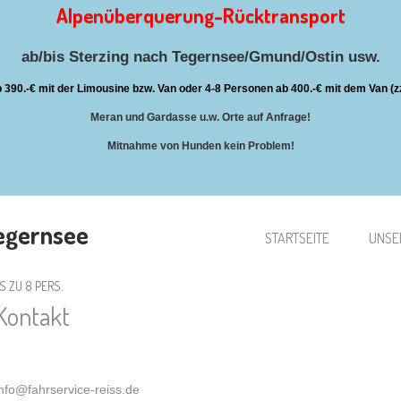
Alpenüberquerung-Rücktransport
ab/bis Sterzing nach Tegernsee/Gmund/Ostin usw.
 390.-€ mit der Limousine bzw. Van oder 4-8 Personen ab 400.-€ mit dem Van (z
Meran und Gardasse u.w. Orte auf Anfrage!
Mitnahme von Hunden kein Problem!
Tegernsee
STARTSEITE
UNSER
 ZU 8 PERS.
Kontakt
info@fahrservice-reiss.de